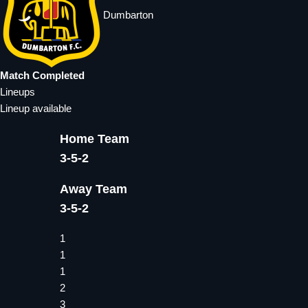
Dumbarton
Match Completed
Lineups
Lineup available
Home Team
3-5-2
Away Team
3-5-2
1
1
1
2
3