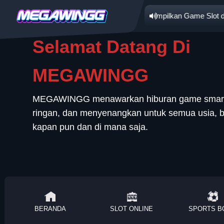
itahuan : Situs Resmi Menampilkan Game Slot dan Result Update 
Selamat Datang Di
MEGAWINGG
MEGAWINGG menawarkan hiburan game smart
ringan, dan menyenangkan untuk semua usia, b
kapan pun dan di mana saja.
BERANDA
SLOT ONLINE
SPORTS B