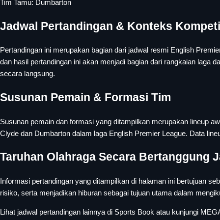
Tim Tamu: Dumbarton
Jadwal Pertandingan & Konteks Kompeti
Pertandingan ini merupakan bagian dari jadwal resmi English Prem
dan hasil pertandingan ini akan menjadi bagian dari rangkaian laga 
secara langsung.
Susunan Pemain & Formasi Tim
Susunan pemain dan formasi yang ditampilkan merupakan lineup awa
Clyde dan Dumbarton dalam laga English Premier League. Data lineup
Taruhan Olahraga Secara Bertanggung 
Informasi pertandingan yang ditampilkan di halaman ini bertujua
risiko, serta menjadikan hiburan sebagai tujuan utama dalam mengiku
Lihat jadwal pertandingan lainnya di
Sports Book
atau kunjungi
MEG