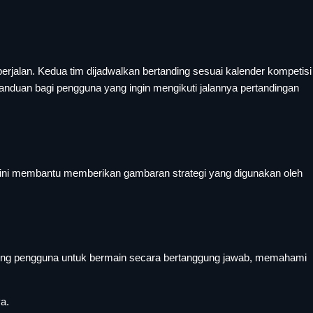
jalan. Kedua tim dijadwalkan bertanding sesuai kalender kompetisi
 panduan bagi pengguna yang ingin mengikuti jalannya pertandingan
i ini membantu memberikan gambaran strategi yang digunakan oleh
orong pengguna untuk bermain secara bertanggung jawab, memahami
ya.