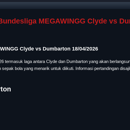
 Bundesliga MEGAWINGG Clyde vs Du
AWINGG Clyde vs Dumbarton 18/04/2026
26 termasuk laga antara Clyde dan Dumbarton yang akan berlangsung
sepak bola yang menarik untuk diikuti. Informasi pertandingan disa
rton