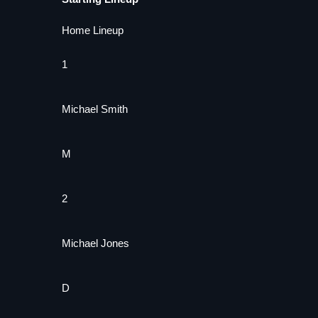
Home Lineup
1
Michael Smith
M
2
Michael Jones
D