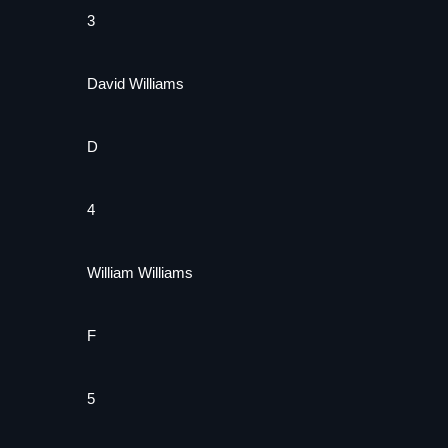
3
David Williams
D
4
William Williams
F
5