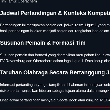
Tim Tamu: Oberachern
Jadwal Pertandingan & Konteks Kompeti
Pertandingan ini merupakan bagian dari jadwal resmi Ligue 1 yang
hasil pertandingan ini akan menjadi bagian dari rangkaian laga dalam
Susunan Pemain & Formasi Tim
Susunan pemain dan formasi yang ditampilkan merupakan lineup awa
FV Ravensburg dan Oberachern dalam laga Ligue 1. Data lineup disaj
Taruhan Olahraga Secara Bertanggung 
Informasi pertandingan yang ditampilkan di halaman ini bertujua
risiko, serta menjadikan hiburan sebagai tujuan utama dalam mengiku
Lihat jadwal pertandingan lainnya di
Sports Book
atau kunjungi
MEG