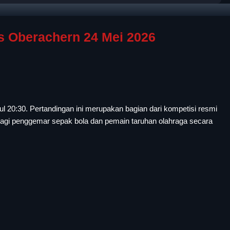
 Oberachern 24 Mei 2026
 20:30. Pertandingan ini merupakan bagian dari kompetisi resmi
i bagi penggemar sepak bola dan pemain taruhan olahraga secara