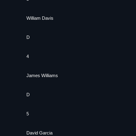
William Davis
D
4
James Williams
D
5
David Garcia