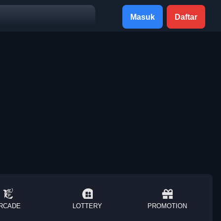
Masuk
Daftar
RCADE
LOTTERY
PROMOTION