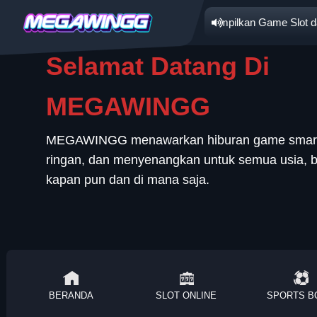
tahuan : Situs Resmi Menampilkan Game Slot dan Result Update T
Selamat Datang Di
MEGAWINGG
MEGAWINGG menawarkan hiburan game smart
ringan, dan menyenangkan untuk semua usia, b
kapan pun dan di mana saja.
BERANDA
SLOT ONLINE
SPORTS B