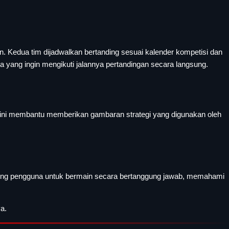
 Kedua tim dijadwalkan bertanding sesuai kalender kompetisi dan
na yang ingin mengikuti jalannya pertandingan secara langsung.
i ini membantu memberikan gambaran strategi yang digunakan oleh
orong pengguna untuk bermain secara bertanggung jawab, memahami
ya.