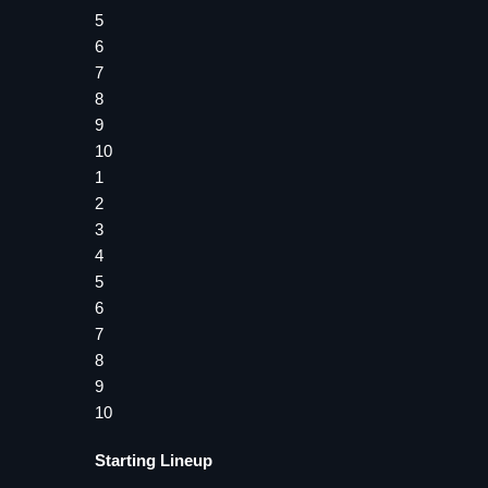
5
6
7
8
9
10
1
2
3
4
5
6
7
8
9
10
Starting Lineup